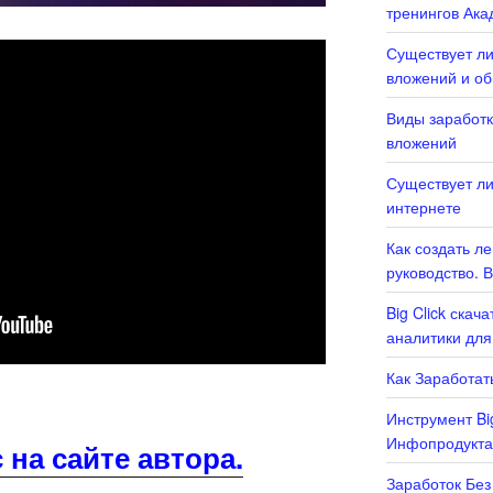
тренингов Ака
Существует ли
вложений и о
Виды заработк
вложений
Существует ли
интернете
Как создать л
руководство. 
Big Click скач
аналитики для
Как Заработать
Инструмент Bi
Инфопродукта
 на сайте автора.
Заработок Без