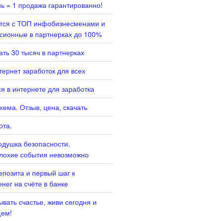
нь = 1 продажа гарантированно!
ится с ТОП инфобизнесменами и
сионные в партнерках до 100%
ать 30 тысяч в партнерках
ернет заработок для всех
я в интернете для заработка
хема. Отзыв, цена, скачать
ота.
душка безопасности.
лохие события невозможно
епозита и первый шаг к
нег на счёте в банке
вать счастье, живи сегодня и
щем!