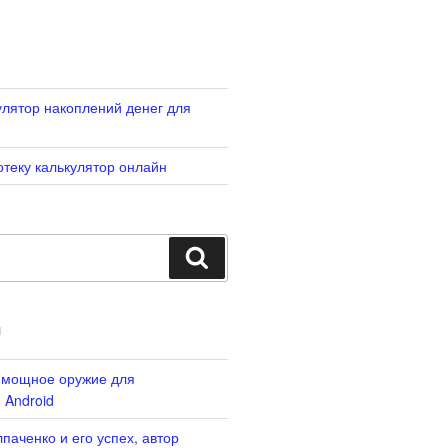
лятор накоплений денег для
отеку калькулятор онлайн
Search
И
: мощное оружие для
 Android
паченко и его успех, автор