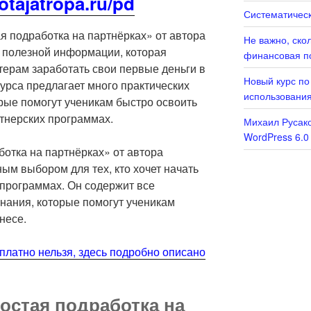
lotajatropa.ru/pd
Систематическ
я подработка на партнёрках» от автора
Не важно, ско
 полезной информации, которая
финансовая п
ерам заработать свои первые деньги в
Новый курс по
курса предлагает много практических
использовани
рые помогут ученикам быстро освоить
ртнерских программах.
Михаил Русако
WordPress 6.0
ботка на партнёрках» от автора
ым выбором для тех, кто хочет начать
 программах. Он содержит все
нания, которые помогут ученикам
несе.
сплатно нельзя, здесь подробно описано
остая подработка на