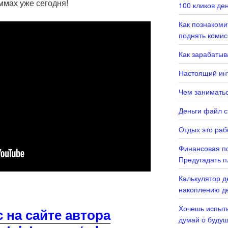
ммах уже сегодня!
100 кликов де
Как познаком
поднять комис
Как зарабатыв
Настоящий инт
Чем заниматьс
Деньги файл с
Отдых это раб
Финансовая по
Предугадать п
Калькулятор д
накоплению де
Хочешь испыты
с на сайте автора
думай о буду