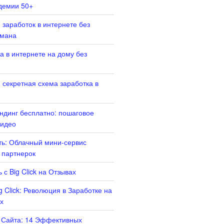
демии 50+
 заработок в интернете без
бмана
а в интернете на дому без
 секретная схема заработка в
ендинг бесплатно: пошаговое
Видео
ать: Облачный мини-сервис
 партнерок
 с Big Click на Отзывах
g Click: Революция в Заработке на
х
 Сайта: 14 Эффективных