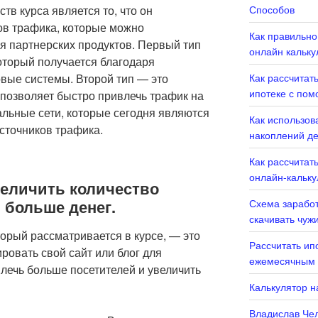
в курса является то, что он
Способов
ов трафика, которые можно
Как правильно
я партнерских продуктов. Первый тип
онлайн кальку
оторый получается благодаря
овые системы. Второй тип — это
Как рассчитат
ипотеке с пом
 позволяет быстро привлечь трафик на
иальные сети, которые сегодня являются
Как использов
сточников трафика.
накоплений де
Как рассчитать
онлайн-кальку
величить количество
 больше денег.
Схема заработ
скачивать чуж
орый рассматривается в курсе, — это
Рассчитать ип
ровать свой сайт или блог для
ежемесячным 
лечь больше посетителей и увеличить
Калькулятор н
Владислав Чел