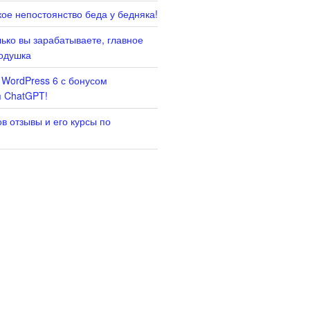
ое непостоянство беда у бедняка!
лько вы зарабатываете, главное
одушка
 WordPress 6 с бонусом
я ChatGPT!
в отзывы и его курсы по