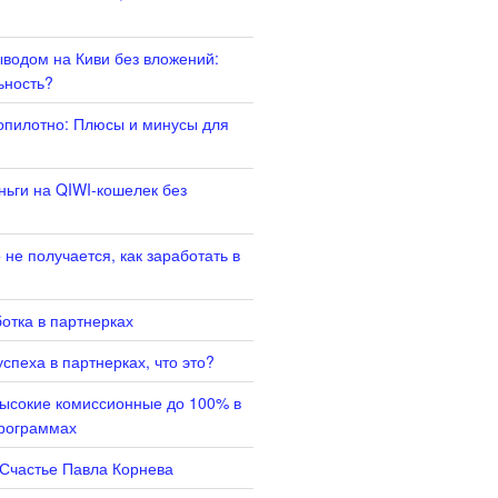
ыводом на Киви без вложений:
ьность?
опилотно: Плюсы и минусы для
ньги на QIWI-кошелек без
не получается, как заработать в
отка в партнерках
спеха в партнерках, что это?
высокие комиссионные до 100% в
программах
 Счастье Павла Корнева