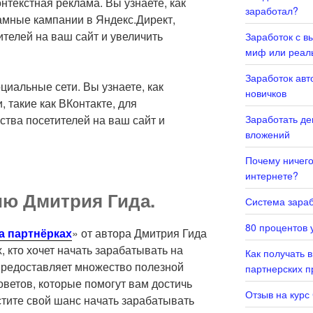
нтекстная реклама. Вы узнаете, как
заработал?
мные кампании в Яндекс.Директ,
телей на ваш сайт и увеличить
Заработок с в
миф или реал
Заработок авт
циальные сети. Вы узнаете, как
новичков
 такие как ВКонтакте, для
тва посетителей на ваш сайт и
Заработать де
вложений
Почему ничего 
интернете?
ию Дмитрия Гида.
Система зараб
80 процентов у
а партнёрках
» от автора Дмитрия Гида
, кто хочет начать зарабатывать на
Как получать 
предоставляет множество полезной
партнерских 
ветов, которые помогут вам достичь
Отзыв на курс
устите свой шанс начать зарабатывать