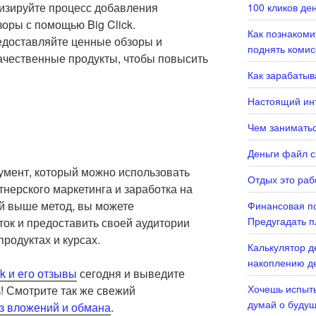
зируйте процесс добавления
100 кликов де
зоры с помощью Big Click.
Как познаком
доставляйте ценные обзоры и
поднять комис
ачественные продукты, чтобы повысить
Как зарабатыв
Настоящий инт
Чем заниматьс
Деньги файл с
румент, который можно использовать
Отдых это раб
тнерского маркетинга и заработка на
й выше метод, вы можете
Финансовая по
Предугадать п
ток и предоставить своей аудитории
одуктах и курсах.
Калькулятор д
накоплению де
ck и его отзывы
сегодня и выведите
Хочешь испыты
! Смотрите так же свежий
думай о буду
ез вложений и обмана
.