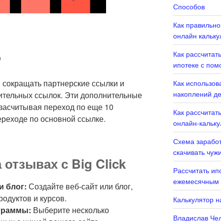
Способов
Как правильно
онлайн кальку
Как рассчитат
?
ипотеке с пом
м сокращать партнерские ссылки и
Как использов
накоплений де
нительных ссылок. Эти дополнительные
 засчитывая переход по еще 10
Как рассчитать
ереходе по основной ссылке.
онлайн-кальку
Схема заработ
скачивать чуж
 отзывах с Big Click
Рассчитать ип
ежемесячным 
и блог:
Создайте веб-сайт или блог,
дуктов и курсов.
Калькулятор н
граммы:
Выберите несколько
Владислав Чел