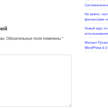
Систематическ
Не важно, ско
финансовая п
рий
Новый курс по
использовани
ан.
Обязательные поля помечены
*
Михаил Русако
WordPress 6.0