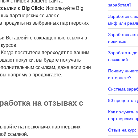
нных с нишей вашего сайта.
заработал?
ылки с Big Click:
Используйте Big
ных партнерских ссылок с
Заработок с в
а продукты из выбранных партнерских
миф или реал
Заработок авт
ы:
Вставляйте сокращенные ссылки в
новичков
курсов.
Когда посетители переходят по вашим
Заработать де
шают покупки, вы будете получать
вложений
ополнительным ссылкам, даже если они
Почему ничего 
 вы напрямую продвигаете.
интернете?
Система зараб
аботка на отзывах с
80 процентов у
Как получать 
партнерских 
ывайте на нескольких партнерских
Отзыв на курс
ной ссылкой.