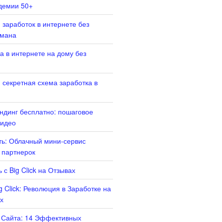
демии 50+
 заработок в интернете без
бмана
а в интернете на дому без
 секретная схема заработка в
ендинг бесплатно: пошаговое
Видео
ать: Облачный мини-сервис
 партнерок
 с Big Click на Отзывах
g Click: Революция в Заработке на
х
 Сайта: 14 Эффективных