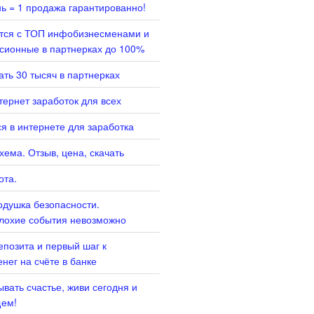
нь = 1 продажа гарантированно!
ится с ТОП инфобизнесменами и
сионные в партнерках до 100%
ать 30 тысяч в партнерках
ернет заработок для всех
я в интернете для заработка
хема. Отзыв, цена, скачать
ота.
душка безопасности.
лохие события невозможно
епозита и первый шаг к
нег на счёте в банке
вать счастье, живи сегодня и
щем!