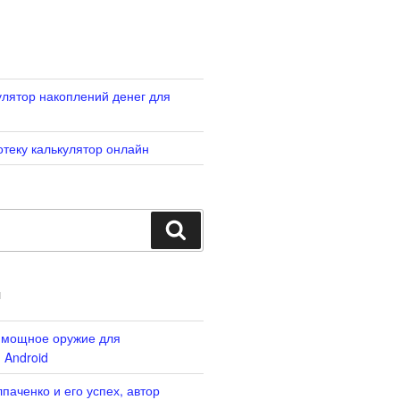
лятор накоплений денег для
отеку калькулятор онлайн
Search
И
: мощное оружие для
 Android
паченко и его успех, автор