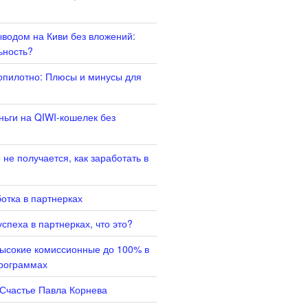
ыводом на Киви без вложений:
ьность?
опилотно: Плюсы и минусы для
ньги на QIWI-кошелек без
не получается, как заработать в
отка в партнерках
спеха в партнерках, что это?
высокие комиссионные до 100% в
программах
 Счастье Павла Корнева