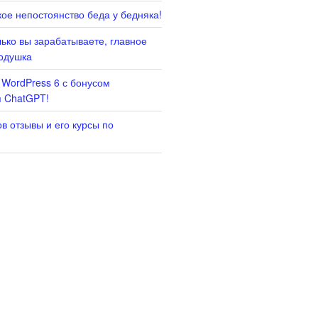
ое непостоянство беда у бедняка!
лько вы зарабатываете, главное
одушка
 WordPress 6 с бонусом
я ChatGPT!
в отзывы и его курсы по