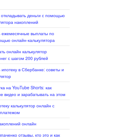
 откладывать деньги с помощью
лятора накоплений
ь ежемесячные выплаты по
ощью онлайн-калькулятора
ать онлайн калькулятор
нег с шагом 200 рублей
 ипотеку в Сбербанке: советы и
лятор
ка на YouTube Shorts: как
ие видео и зарабатывать на этом
отеку калькулятор онлайн с
платежом
акоплений онлайн
паченко отзывы, кто это и как