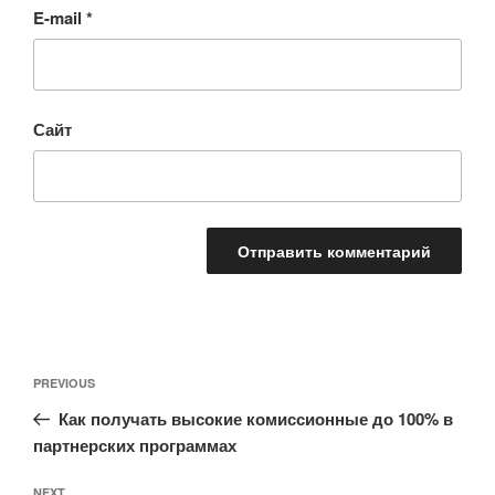
E-mail
*
Сайт
Навигация
Previous
PREVIOUS
по
Post
записям
Как получать высокие комиссионные до 100% в
партнерских программах
NEXT