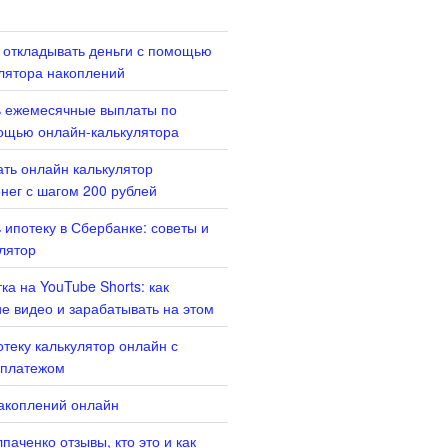
 откладывать деньги с помощью
лятора накоплений
ь ежемесячные выплаты по
ощью онлайн-калькулятора
ать онлайн калькулятор
нег с шагом 200 рублей
 ипотеку в Сбербанке: советы и
лятор
ка на YouTube Shorts: как
ие видео и зарабатывать на этом
отеку калькулятор онлайн с
платежом
акоплений онлайн
паченко отзывы, кто это и как