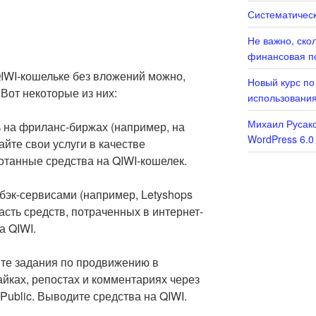
Систематическ
Не важно, ско
финансовая п
QIWI-кошельке без вложений можно,
Новый курс по
Вот некоторые из них:
использовани
Михаил Русако
ь на фриланс-биржах (например, на
WordPress 6.0
айте свои услуги в качестве
отанные средства на QIWI-кошелек.
бэк-сервисами (например, Letyshops
асть средств, потраченных в интернет-
а QIWI.
те задания по продвижению в
айках, репостах и комментариях через
Public. Выводите средства на QIWI.