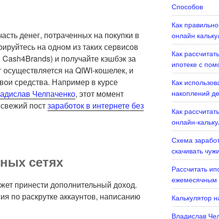
Способов
Как правильно
сть денег, потраченных на покупки в
онлайн кальку
рируйтесь на одном из таких сервисов
Как рассчитат
, Cash4Brands) и получайте кэшбэк за
ипотеке с пом
г осуществляется на QIWI-кошелек, и
вои средства. Например в курсе
Как использов
адислав Челпаченко
, этот момент
накоплений де
 свежий пост
заработок в интернете без
Как рассчитать
онлайн-кальку
Схема заработ
скачивать чуж
ьных сетях
Рассчитать ип
ежемесячным 
ожет принести дополнительный доход.
ия по раскрутке аккаунтов, написанию
Калькулятор н
Владислав Чел