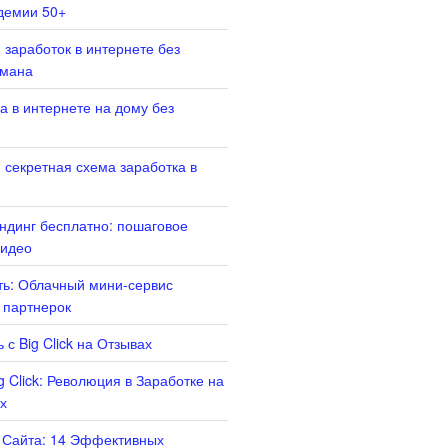
демии 50+
 заработок в интернете без
бмана
а в интернете на дому без
 секретная схема заработка в
ендинг бесплатно: пошаговое
Видео
ать: Облачный мини-сервис
 партнерок
 с Big Click на Отзывах
g Click: Революция в Заработке на
х
 Сайта: 14 Эффективных