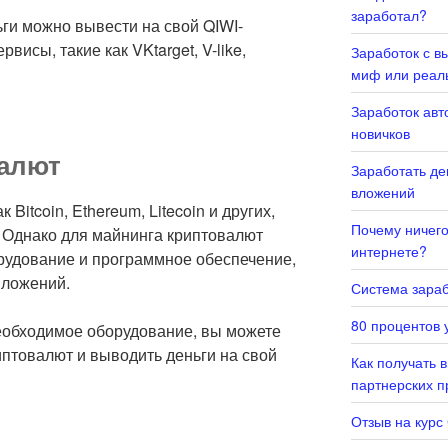
заработал?
ги можно вывести на свой QIWI-
висы, такие как VKtarget, V-like,
Заработок с в
миф или реал
Заработок авт
новичков
валют
Заработать де
вложений
 Bitcoin, Ethereum, Litecoin и других,
Почему ничего 
. Однако для майнинга криптовалют
интернете?
рудование и программное обеспечение,
вложений.
Система зараб
80 процентов у
необходимое оборудование, вы можете
иптовалют и выводить деньги на свой
Как получать 
партнерских 
Отзыв на курс