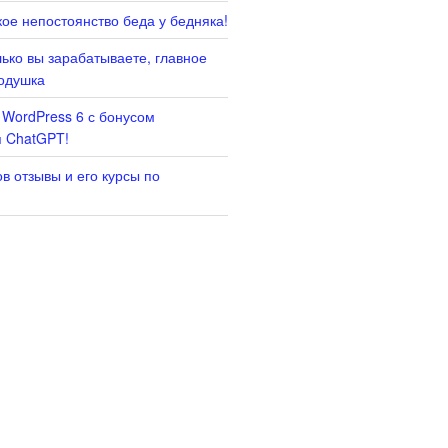
ое непостоянство беда у бедняка!
лько вы зарабатываете, главное
одушка
 WordPress 6 с бонусом
я ChatGPT!
в отзывы и его курсы по