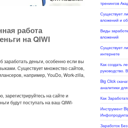
тренингов Ака
Существует ли
вложений и о
нная работа
Виды заработк
еньги на QIWI
вложений
Существует ли
интернете
б заработать деньги, особенно если вы
Как создать л
ыками. Существует множество сайтов,
руководство. 
ансеров, например, YouDo, Work-zilla,
Big Click скач
аналитики для
, зарегистрируйтесь на сайте и
Как Заработать
ньги будут поступать на ваш QIWI-
Инструмент Bi
Инфопродукта
Заработок Без