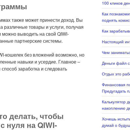
100 кликов де
ограммы
Как познаком
ммах также может принести доход. Вы
поднять комис
а различные товары и услуги, получая
Как зарабатыв
и можно выводить на свой QIWI-
анные партнерские системы.
Настоящий инт
Чем заниматьс
IWI-кошелек без вложений возможно, но
ленные навыки и усердие. Главное –
Деньги файл с
 способ заработка и следовать
Отдых это раб
Финансовая по
Предугадать п
Калькулятор д
накоплению де
то делать, чтобы
Хочешь испыты
с нуля на QIWI-
думай о буду