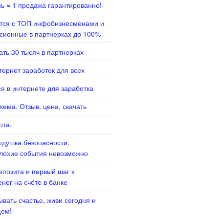
нь = 1 продажа гарантированно!
ится с ТОП инфобизнесменами и
сионные в партнерках до 100%
ать 30 тысяч в партнерках
ернет заработок для всех
я в интернете для заработка
хема. Отзыв, цена, скачать
ота.
душка безопасности.
лохие события невозможно
епозита и первый шаг к
нег на счёте в банке
вать счастье, живи сегодня и
щем!