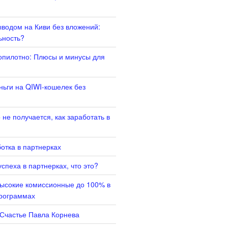
ыводом на Киви без вложений:
ьность?
опилотно: Плюсы и минусы для
ньги на QIWI-кошелек без
не получается, как заработать в
отка в партнерках
спеха в партнерках, что это?
высокие комиссионные до 100% в
программах
 Счастье Павла Корнева