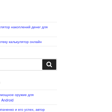
лятор накоплений денег для
отеку калькулятор онлайн
Search
И
: мощное оружие для
 Android
паченко и его успех, автор