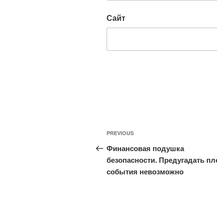
Сайт
Навигация
Previous
PREVIOUS
по
Post
Финансовая подушка
записям
безопасности. Предугадать пл
события невозможно