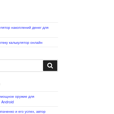
лятор накоплений денег для
отеку калькулятор онлайн
Search
И
: мощное оружие для
 Android
паченко и его успех, автор