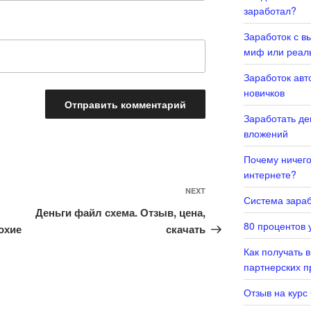
заработал?
Заработок с в
миф или реал
Заработок авт
новичков
Заработать де
вложений
Почему ничего 
интернете?
NEXT
Next
Система зараб
Post
Деньги файл схема. Отзыв, цена,
80 процентов у
охие
скачать
Как получать 
партнерских 
Отзыв на курс