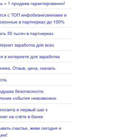
нь = 1 продажа гарантированно!
ится с ТОП инфобизнесменами и
сионные в партнерках до 100%
ать 30 тысяч в партнерках
ернет заработок для всех
я в интернете для заработка
хема. Отзыв, цена, скачать
ота.
душка безопасности.
лохие события невозможно
епозита и первый шаг к
нег на счёте в банке
вать счастье, живи сегодня и
щем!