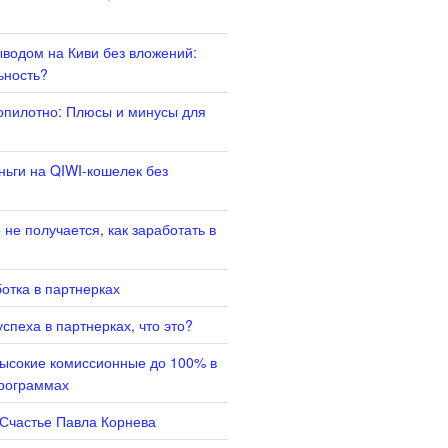
ыводом на Киви без вложений:
ьность?
опилотно: Плюсы и минусы для
ньги на QIWI-кошелек без
не получается, как заработать в
отка в партнерках
спеха в партнерках, что это?
высокие комиссионные до 100% в
программах
 Счастье Павла Корнева