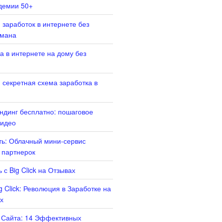
демии 50+
 заработок в интернете без
бмана
а в интернете на дому без
 секретная схема заработка в
ендинг бесплатно: пошаговое
Видео
ать: Облачный мини-сервис
 партнерок
 с Big Click на Отзывах
g Click: Революция в Заработке на
х
 Сайта: 14 Эффективных