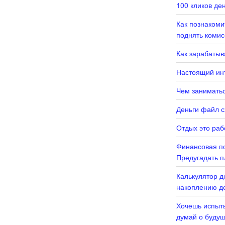
100 кликов де
Как познаком
поднять комис
Как зарабатыв
Настоящий инт
Чем заниматьс
Деньги файл с
Отдых это раб
Финансовая по
Предугадать п
Калькулятор д
накоплению де
Хочешь испыты
думай о буду