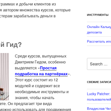
граммах и добычи клиентов из
я автором множества курсов, которые
ИНСТРУМЕНТЫ
терам зарабатывать деньги в
Онлайн Кальку
депозита
Рассчитать ип
ий Гид?
Среди курсов, выпущенных
Search
Дмитрием Гидом, особенно
for:
выделяется «
Простая
подработка на партнёрках
«.
Этот курс состоит из 12
СВЕЖИЕ ЗАПИС
модулей и содержит все
необходимые инструменты и
Lucky Patcher
знания, чтобы начать
пользователей
ете. Он предлагает три вида
Владислав Чел
 можно использовать для продвижения