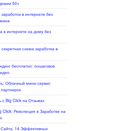
демии 50+
 заработок в интернете без
бмана
а в интернете на дому без
 секретная схема заработка в
ендинг бесплатно: пошаговое
Видео
ать: Облачный мини-сервис
 партнерок
 с Big Click на Отзывах
g Click: Революция в Заработке на
х
 Сайта: 14 Эффективных