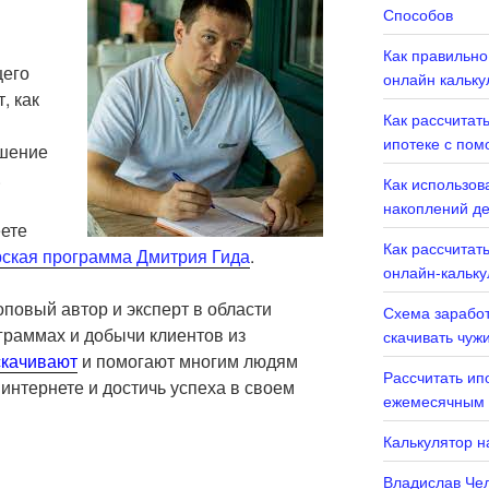
Способов
Как правильно
щего
онлайн кальку
, как
Как рассчитат
ипотеке с пом
ешение
.
Как использов
накоплений де
еете
Как рассчитать
рская программа Дмитрия Гида
.
онлайн-кальку
оповый автор и эксперт в области
Схема заработ
граммах и добычи клиентов из
скачивать чуж
скачивают
и помогают многим людям
Рассчитать ип
 интернете и достичь успеха в своем
ежемесячным 
Калькулятор н
Владислав Чел