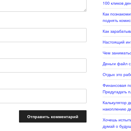
100 кликов де
Как познаком
поднять комис
Как зарабатыв
Настоящий инт
Чем заниматьс
Деньги файл с
Отдых это раб
Финансовая по
Предугадать п
Калькулятор д
накоплению де
Хочешь испыты
думай о буду