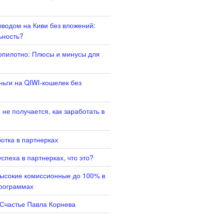
ыводом на Киви без вложений:
ьность?
опилотно: Плюсы и минусы для
ньги на QIWI-кошелек без
не получается, как заработать в
отка в партнерках
спеха в партнерках, что это?
высокие комиссионные до 100% в
программах
 Счастье Павла Корнева