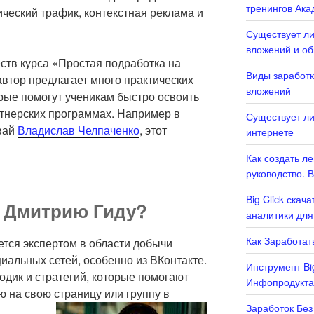
тренингов Ака
ический трафик, контекстная реклама и
Существует ли
вложений и о
тв курса «Простая подработка на
Виды заработк
 автор предлагает много практических
вложений
рые помогут ученикам быстро освоить
ртнерских программах. Например в
Существует ли
вай
Владислав Челпаченко
, этот
интернете
Как создать л
руководство. 
Big Click скач
 Дмитрию Гиду?
аналитики для
Как Заработать
ется экспертом в области добычи
циальных сетей, особенно из ВКонтакте.
Инструмент Bi
одик и стратегий, которые помогают
Инфопродукта
 на свою страницу или группу в
Заработок Без