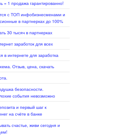
нь = 1 продажа гарантированно!
ится с ТОП инфобизнесменами и
сионные в партнерках до 100%
ать 30 тысяч в партнерках
ернет заработок для всех
я в интернете для заработка
хема. Отзыв, цена, скачать
ота.
душка безопасности.
лохие события невозможно
епозита и первый шаг к
нег на счёте в банке
вать счастье, живи сегодня и
щем!