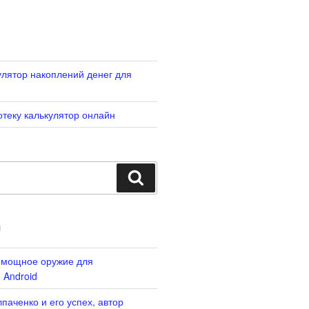
лятор накоплений денег для
отеку калькулятор онлайн
Search
И
: мощное оружие для
 Android
паченко и его успех, автор