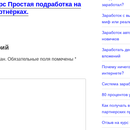
рс Простая подработка на
заработал?
ртнёрках.
Заработок с в
миф или реал
Заработок авт
новичков
рий
Заработать де
вложений
ан.
Обязательные поля помечены
*
Почему ничего 
интернете?
Система зараб
80 процентов у
Как получать 
партнерских 
Отзыв на курс