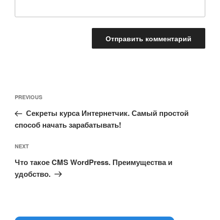
Навигация
Previous
PREVIOUS
по
Post
записям
Секреты курса Интернетчик. Самый простой
способ начать зарабатывать!
Next
NEXT
Post
Что такое CMS WordPress. Преимущества и
удобство.