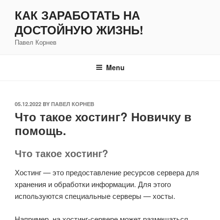
Skip
КАК ЗАРАБОТАТЬ НА
to
ДОСТОЙНУЮ ЖИЗНЬ!
content
Павел Корнев
Menu
POSTED
05.12.2022
BY
ПАВЕЛ КОРНЕВ
Что такое хостинг? Новичку в
ON
помощь.
Что такое хостинг?
Хостинг — это предоставление ресурсов сервера для
хранения и обработки информации. Для этого
используются специальные серверы — хосты.
Например, на хостинг-сервере может размещаться